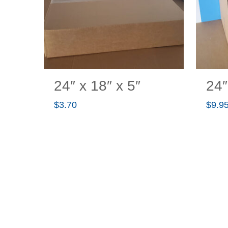
24″ x 18″ x 5″
24″
$
3.70
$
9.9