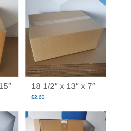
15″
18 1/2″ x 13″ x 7″
$
2.60