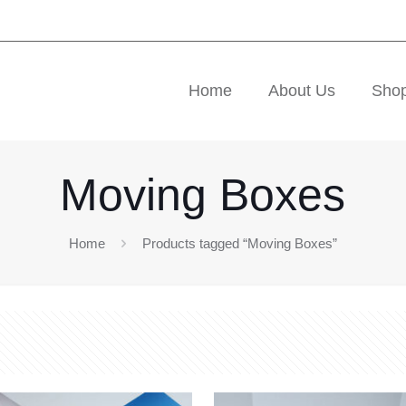
Home
About Us
Sho
Moving Boxes
Home
Products tagged “Moving Boxes”