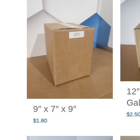
12″
Ga
9″ x 7″ x 9″
$
2.5
$
1.80