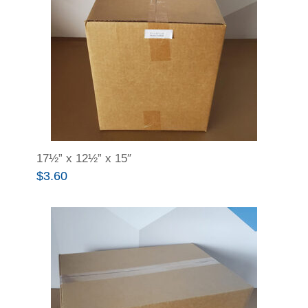
17½” x 12½” x 15″
$
3.60