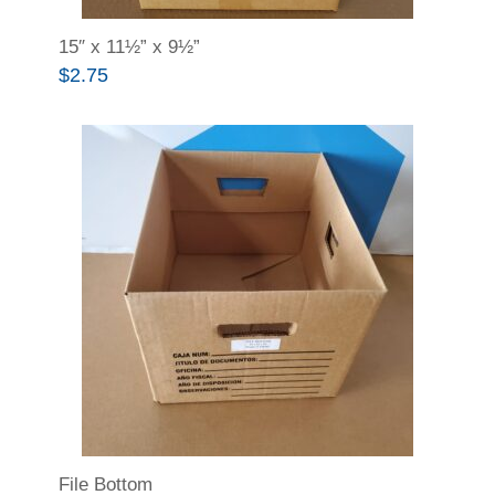
15″ x 11½” x 9½”
$
2.75
File Bottom