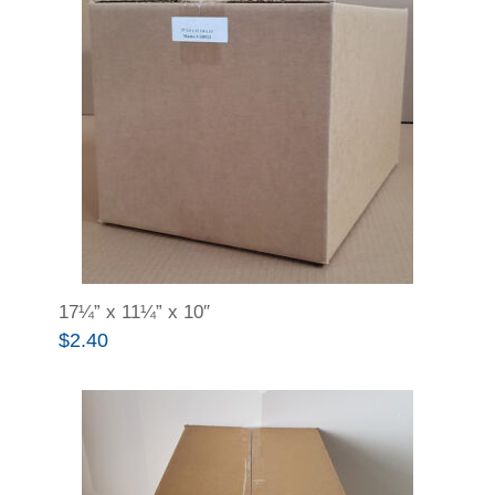
17¼” x 11¼” x 10″
$
2.40