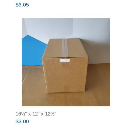
$
3.05
16½” x 12″ x 12½”
$
3.00