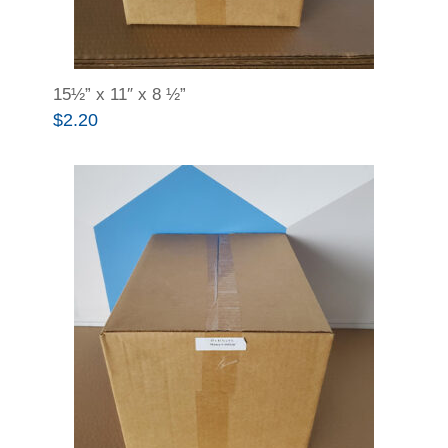
15½” x 11″ x 8 ½”
$
2.20