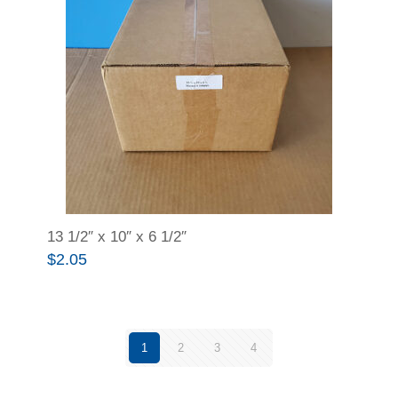
13 1/2″ x 10″ x 6 1/2″
$
2.05
1
2
3
4