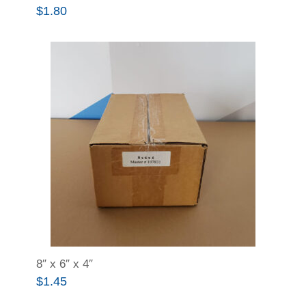
$
1.80
8″ x 6″ x 4″
$
1.45