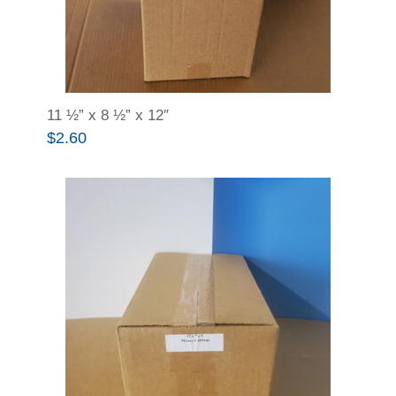
11 ½” x 8 ½” x 12″
$
2.60