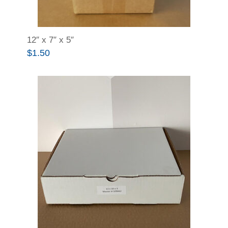
12″ x 7″ x 5″
$
1.50